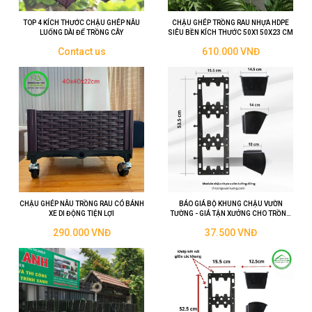
TOP 4 KÍCH THƯỚC CHẬU GHÉP NÂU
CHẬU GHÉP TRỒNG RAU NHỰA HDPE
LUỐNG DÀI ĐỂ TRỒNG CÂY
SIÊU BỀN KÍCH THƯỚC 50X150X23 CM
Contact us
610.000 VNĐ
CHẬU GHÉP NÂU TRỒNG RAU CÓ BÁNH
BÁO GIÁ BỘ KHUNG CHẬU VƯỜN
XE DI ĐỘNG TIỆN LỢI
TƯỜNG - GIÁ TẬN XƯỞNG CHO TRỒNG
CÂY TREO TƯỜNG THẲNG ĐỨNG
290.000 VNĐ
37.500 VNĐ