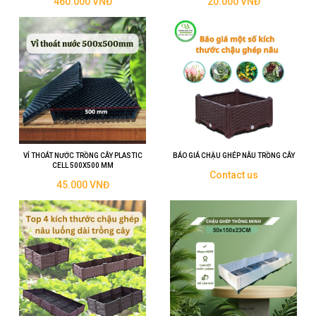
460.000 VNĐ
20.000 VNĐ
VỈ THOÁT NƯỚC TRỒNG CÂY PLASTIC
BÁO GIÁ CHẬU GHÉP NÂU TRỒNG CÂY
CELL 500X500 MM
Contact us
45.000 VNĐ