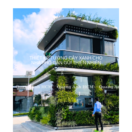
THIẾT KẾ VƯỜN BAN CÔNG ĐẸP VỚI
CHẬU GHÉP QUANG ANH
See more