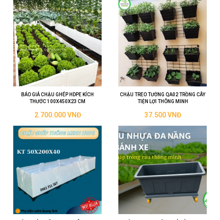
BÁO GIÁ CHẬU GHÉP HDPE KÍCH
CHẬU TREO TƯỜNG QA02 TRỒNG CÂY
THƯỚC 100X450X23 CM
TIỆN LỢI THÔNG MINH
2.700.000 VNĐ
37.500 VNĐ