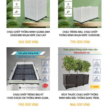
CHẬU GHÉP THÔNG MINH QUANG ANH
CHẬU TRỒNG RAU, CHẬU GHÉP
50X50X80 NHỰA HDPE CAO CẤP
THÔNG MINH NHỰA HDPE 100X50X80
CM
560.000 VNĐ
790.000 VNĐ
CHẬU GHÉP TRỒNG RAU KT
KÍCH THƯỚC CHẬU GHÉP THÔNG
100X150X23 CM THÔNG MINH QUANG
MINH MÀU NÂU THÔNG DỤNG TRỒNG
ANH
CÂY CẢNH, CÂY THÂN TO
990.000 VNĐ
866.000 VNĐ