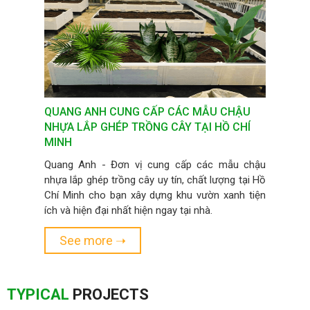
THIẾT KẾ, THI CÔNG TƯỜNG CÂY XANH UY
TÍN HỒ CHÍ MINH
Thiết kế thi công tường cây xanh, vườn tường
đứng nghệ thuật tại Hồ Chí Minh - Quang Anh là
đơn vị uy tín với hơn 10 năm kinh nghiệm hoạt
động có > 2000 dự án được thực hiện, được
đánh giá là uy tín và chất lượng tại khu vực Hồ
See more ➝
Chí Minh và các tỉnh lân cận
TYPICAL
PROJECTS