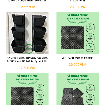
DỤNG CỦA CHẬU GHÉP THÔNG MINH
(102X43X16)
NHỰA HDPE TRỒNG CÂY HIỆN NAY
Contact us
120.000 VNĐ
BỘ MODUL VƯỜN TƯỜNG ĐỨNG, VƯỜN
VỈ THOÁT NƯỚC 333X333X33
TƯỜNG XANH GIÁ TỐT TẠI QUANG ANH
20.000 VNĐ
HỒ CHÍ MINH
37.500 VNĐ