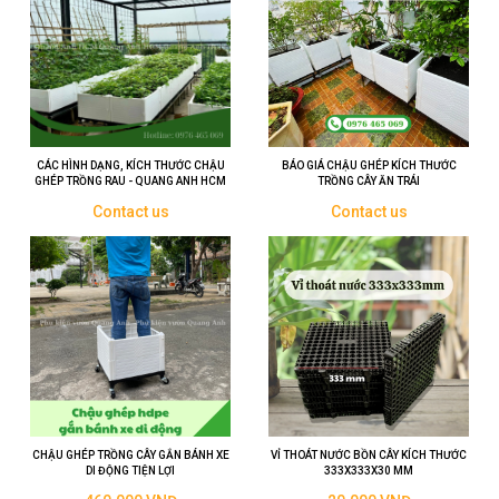
CÁC HÌNH DẠNG, KÍCH THƯỚC CHẬU
BÁO GIÁ CHẬU GHÉP KÍCH THƯỚC
GHÉP TRỒNG RAU - QUANG ANH HCM
TRỒNG CÂY ĂN TRÁI
Contact us
Contact us
CHẬU GHÉP TRỒNG CÂY GẮN BÁNH XE
VỈ THOÁT NƯỚC BỒN CÂY KÍCH THƯỚC
DI ĐỘNG TIỆN LỢI
333X333X30 MM