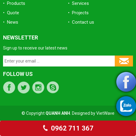
• Products
• Services
• Quote
• Projects
• News
• Contact us
NEWSLETTER
Sign up to receive our latest news
FOLLOW US
© Copyright
QUANH ANH
. Designed by
VietWave
0962 711 367