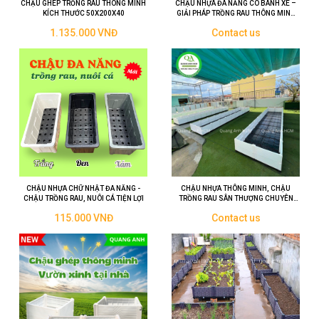
CHẬU GHÉP TRỒNG RAU THÔNG MINH
CHẬU NHỰA ĐA NĂNG CÓ BÁNH XE –
KÍCH THƯỚC 50X200X40
GIẢI PHÁP TRỒNG RAU THÔNG MINH
CHO MỌI KHÔNG GIAN
1.135.000 VNĐ
Contact us
CHẬU NHỰA CHỮ NHẬT ĐA NĂNG -
CHẬU NHỰA THÔNG MINH, CHẬU
CHẬU TRỒNG RAU, NUÔI CÁ TIỆN LỢI
TRỒNG RAU SÂN THƯỢNG CHUYÊN
DỤNG
115.000 VNĐ
Contact us