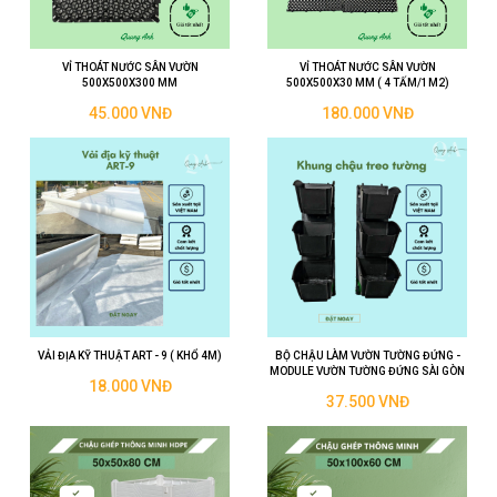
VỈ THOÁT NƯỚC SÂN VƯỜN
VỈ THOÁT NƯỚC SÂN VƯỜN
500X500X300 MM
500X500X30 MM ( 4 TẤM/1M2)
45.000 VNĐ
180.000 VNĐ
VẢI ĐỊA KỸ THUẬT ART - 9 ( KHỔ 4M)
BỘ CHẬU LÀM VƯỜN TƯỜNG ĐỨNG -
MODULE VƯỜN TƯỜNG ĐỨNG SÀI GÒN
18.000 VNĐ
37.500 VNĐ