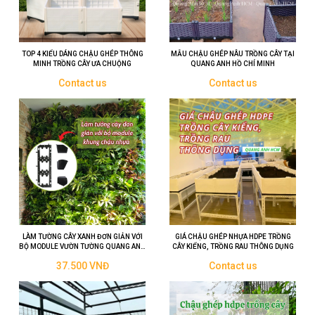
TOP 4 KIỂU DÁNG CHẬU GHÉP THÔNG
MẪU CHẬU GHÉP NÂU TRỒNG CÂY TẠI
MINH TRỒNG CÂY ƯA CHUỘNG
QUANG ANH HỒ CHÍ MINH
Contact us
Contact us
LÀM TƯỜNG CÂY XANH ĐƠN GIẢN VỚI
GIÁ CHẬU GHÉP NHỰA HDPE TRỒNG
BỘ MODULE VƯỜN TƯỜNG QUANG ANH
CÂY KIỂNG, TRỒNG RAU THÔNG DỤNG
HCM
37.500 VNĐ
Contact us