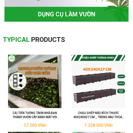
DỤNG CỤ LÀM VƯỜN
TYPICAL
PRODUCTS
CẢI TIẾN TƯỜNG TRƠN NHÀ BẠN
CHẬU GHÉP NÂU KÍCH THƯỚC
THÀNH VƯỜN CÂY XANH MÁT VỚI
40X240X37 CM _ TRỒNG RAU THOẢI
MODULE VƯỜN TƯỜNG.
MÁI KHÔNG LO DIỆN TÍCH.
37.500 VNĐ
1.258.000 VNĐ