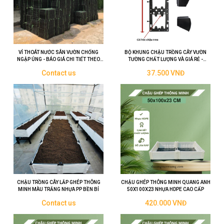
VỈ THOÁT NƯỚC SÂN VƯỜN CHỐNG
BỘ KHUNG CHẬU TRỒNG CÂY VƯỜN
NGẬP ÚNG - BÁO GIÁ CHI TIẾT THEO
TƯỜNG CHẤT LƯỢNG VÀ GIÁ RẺ -
KÍCH THƯỚC
QUANG ANH HCM
Contact us
37.500 VNĐ
CHẬU TRỒNG CÂY LẮP GHÉP THÔNG
CHẬU GHÉP THÔNG MINH QUANG ANH
MINH MÀU TRẮNG NHỰA PP BỀN BỈ
50X100X23 NHỰA HDPE CAO CẤP
Contact us
420.000 VNĐ