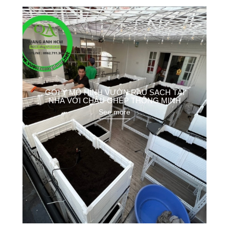
GỢI Ý MÔ HÌNH VƯỜN RAU SẠCH TẠI
NHÀ VỚI CHẬU GHÉP THÔNG MINH
See more