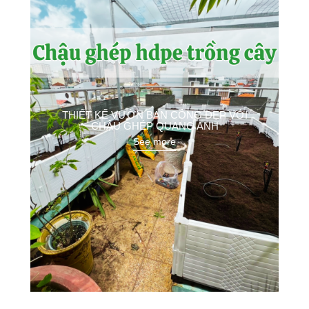
THIẾT KẾ VƯỜN BAN CÔNG ĐẸP VỚI
CHẬU GHÉP QUANG ANH
See more