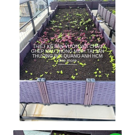
THIẾT KẾ SÂN VƯỜN VỚI CHẬU
GHÉP NÂU THÔNG MINH TẠI SÂN
THƯỢNG BỞI QUANG ANH HCM
See more