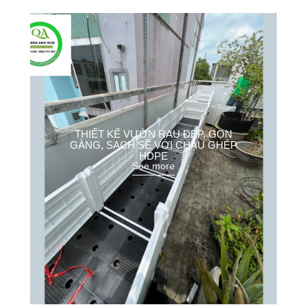
THIẾT KẾ VƯỜN RAU ĐẸP, GỌN
GÀNG, SẠCH SẼ VỚI CHẬU GHÉP
HDPE
See more