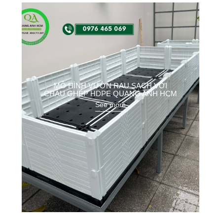
MÔ HÌNH VƯỜN RAU SẠCH VỚI
CHẬU GHÉP HDPE QUANG ANH HCM
See more