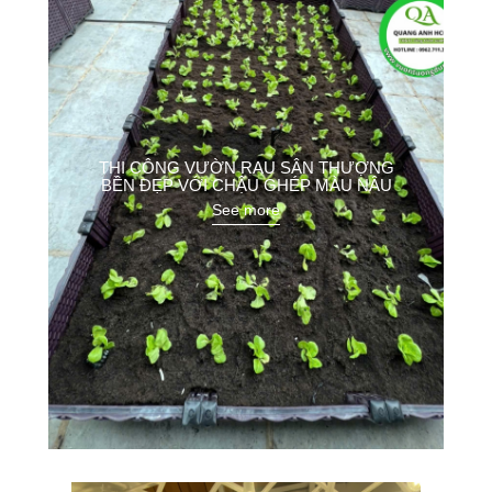
THI CÔNG VƯỜN RAU SÂN THƯỢNG
BỀN ĐẸP VỚI CHẬU GHÉP MÀU NÂU
See more