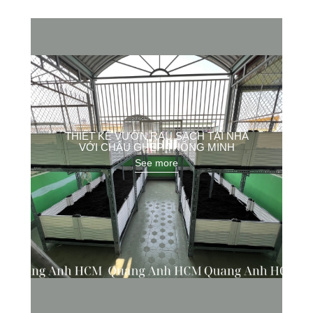
THIẾT KẾ VƯỜN RAU SẠCH TẠI NHÀ
VỚI CHẬU GHÉP THÔNG MINH
See more