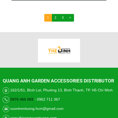
1
2
3
>
QUANG ANH GARDEN ACCESSORIES DISTRIBUTOR
162/1/51, Bình Lợi, Phường 13, Bình Thạnh, TP. Hồ Chí Minh
0976 465 069
- 0962 711 367
vuontrentuong.hcm@gmail.com
www.thicongvuontuong.com