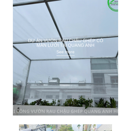
DỰ ÁN VƯỜN RAU CHẬU GHÉP CÓ
MÀN LƯỚI TẠI QUANG ANH
See more