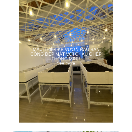
MẪU THIẾT KẾ VƯỜN RAU BAN
CÔNG ĐẸP MẮT VỚI CHẬU GHÉP
THÔNG MINH
See more