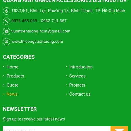
QUANG ANH GARDEN ACCESSORIES DISTRIBUTOR
162/1/51, Bình Lợi, Phường 13, Bình Thạnh, TP. Hồ Chí Minh
0976 465 069
- 0962 711 367
vuontrentuong.hcm@gmail.com
www.thicongvuontuong.com
CATEGORIES
• Home
• Introduction
• Products
• Services
• Quote
• Projects
• News
• Contact us
NEWSLETTER
Sign up to receive our latest news