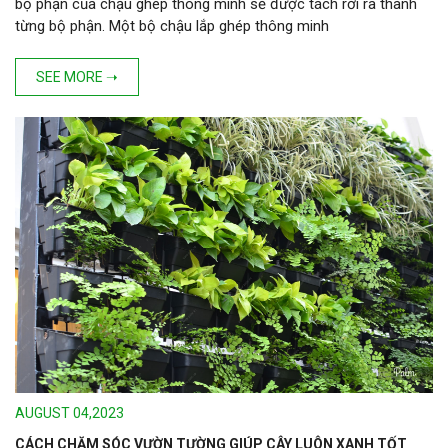
bộ phận của chậu ghép thông minh sẽ được tách rời ra thành
từng bộ phận. Một bộ chậu lắp ghép thông minh
SEE MORE ➝
AUGUST 04,2023
CÁCH CHĂM SÓC VƯỜN TƯỜNG GIÚP CÂY LUÔN XANH TỐT