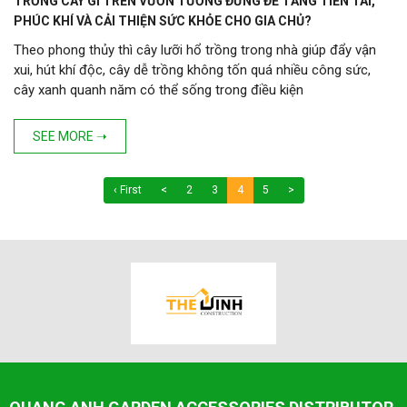
TRỒNG CÂY GÌ TRÊN VƯỜN TƯỜNG ĐỨNG ĐỂ TĂNG TIỀN TÀI,
PHÚC KHÍ VÀ CẢI THIỆN SỨC KHỎE CHO GIA CHỦ?
Theo phong thủy thì cây lưỡi hổ trồng trong nhà giúp đẩy vận
xui, hút khí độc, cây dễ trồng không tốn quá nhiều công sức,
cây xanh quanh năm có thể sống trong điều kiện
SEE MORE ➝
‹ First
<
2
3
4
5
>